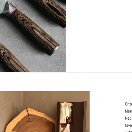
Onze
Meer
Nede
favo