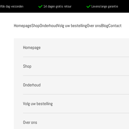
Naar inhoud
rzonden
14 dagen gratis retour
Levenslange garantie
Voo
Homepage
Shop
Onderhoud
Volg uw bestelling
Over ons
Blog
Contact
Homepage
Shop
Onderhoud
Volg uw bestelling
Over ons