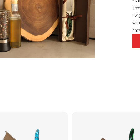
acht
eers
uw g
wor
onze