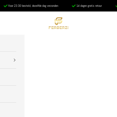
r 23:30 besteld, dezelfde dag verzonden
14 dagen gratis retour
Levensla
Ferberzi