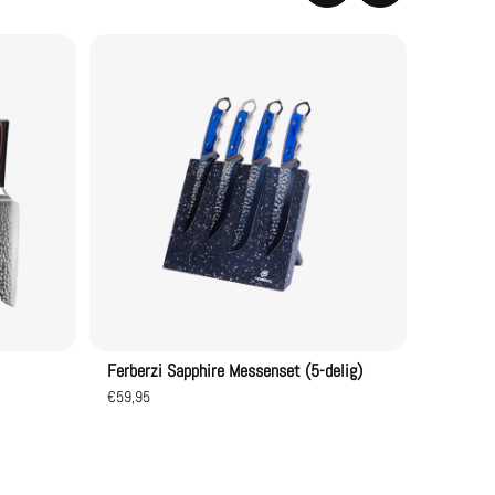
Ferberzi
€109,95
Ferberzi Sapphire Messenset (5-delig)
€59,95