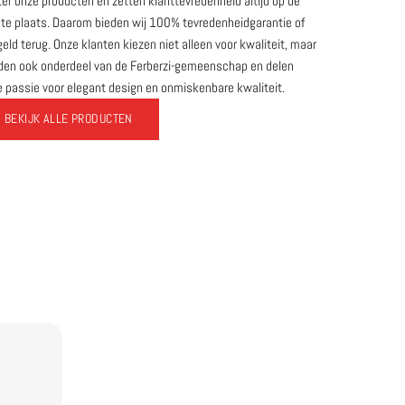
er onze producten en zetten klanttevredenheid altijd op de
te plaats. Daarom bieden wij 100% tevredenheidgarantie of
eld terug. Onze klanten kiezen niet alleen voor kwaliteit, maar
den ook onderdeel van de Ferberzi-gemeenschap en delen
 passie voor elegant design en onmiskenbare kwaliteit.
BEKIJK ALLE PRODUCTEN