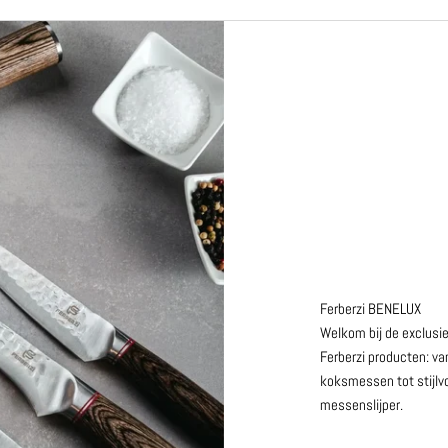
Ferberzi BENELUX
Welkom bij de exclusiev
Ferberzi producten: v
koksmessen tot stijlvo
messenslijper.