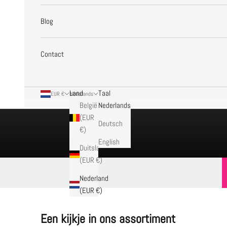
Blog
Contact
Land
Taal
EUR €
Nederlands
België
Nederlands
(EUR
Deutsch
€)
English
Duitsland
(EUR €)
Nederland
(EUR €)
Een kijkje in ons assortiment